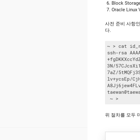
Block Stora
Oracle Linu
사전 준비 사항인 C
다.
~ > cat id_r
ssh-rsa AAA
+fgDKKXccYd
3N/57CJcsXi
7aZ/5tMQFj3
lv+ycsEp/Cj
A8Jj6jew4FL
taewan@taewa
위 절차를 모두 