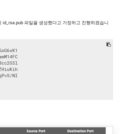
 같이 id_rsa.pub 파일을 생성했다고 가정하고 진행하겠습니
oG6xK1

mM14FC

cc2G5l

HiuKih

PvS/NI
