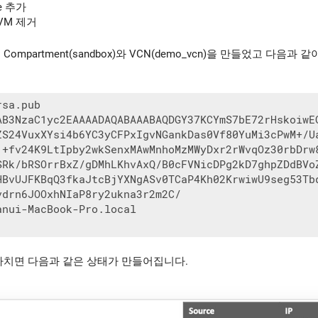
ge 추가
x VM 제거
ompartment(sandbox)와 VCN(demo_vcn)을 만들었고 다음과
sa.pub

AB3NzaC1yc2EAAAADAQABAAABAQDGY37KCYmS7bE72rHskoiwEG
ZS24VuxXYsi4b6YC3yCFPxIgvNGankDas0Vf80YuMi3cPwM+/Ua
1+fv24K9LtIpby2wkSenxMAwMnhoMzMWyDxr2rWvqOz30rbDrw8
SRk/bRSOrrBxZ/gDMhLKhvAxQ/B0cFVNicDPg2kD7ghpZDdBVoZ
HBvUJFKBqQ3fkaJtcBjYXNgASv0TCaP4Kh02KrwiwU9seg53Tbq
vdrn6JOOxhNIaP8ry2ukna3r2m2C/

nui-MacBook-Pro.local

마치면 다음과 같은 상태가 만들어집니다.