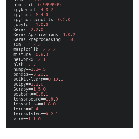
html5lib
==
0.9999999
ipykernel
==
4.8
.
2
ipython
==
6.4
.
0
ipython-genutils
==
0.2
.
0
jupyter
==
1.0
.
0
Keras
==
2.2
.
0
Keras-Applications
==
1.0
.
2
Keras-Preprocessing
==
1.0
.
1
lxml
==
4.2
.
3
matplotlib
==
2.2
.
2
mistune
==
0.8
.
3
networkx
==
2.1
nltk
==
3.3
numpy
==
1.14
.
5
pandas
==
0.23
.
1
scikit-learn
==
0.19
.
1
scipy
==
1.1
.
0
Scrapy
==
1.5
.
0
seaborn
==
0.8
.
1
tensorboard
==
1.8
.
0
tensorflow
==
1.8
.
0
torch
==
0.4
torchvision
==
0.2
.
1
xlrd
==
1.1
.
0