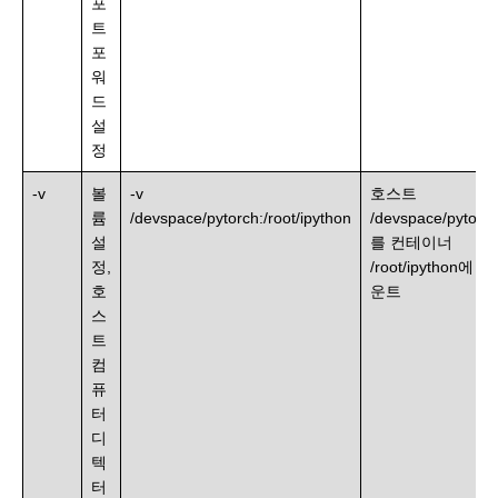
포
트
포
워
드
설
정
-v
볼
-v
호스트
륨
/devspace/pytorch:/root/ipython
/devspace/pytorc
설
를 컨테이너
정,
/root/ipython에 마
호
운트
스
트
컴
퓨
터
디
텍
터