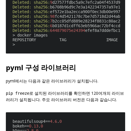
Deleted:
sha256:
9
Deleted:
sha256:
Deleted:
sha256:
Deleted:
sha256:
98
Deleted:
sha256:
7
Deleted:
sha256:
6
Deleted:
sha256:
644879075e24394
efef8a7dddefbc133aad
> docker images

REPOSITORY          TAG                 IMAGE ID   
pyml 구성 라이브러리
pyml에서는 다음과 같은 라이브러리가 설치됩니다.
로 설치된 라이브러리를 확인하면 120여개의 라이브
pip freeze
러리가 설치됩니다. 주요 라이브러리 버전은 다음과 같습니다.
beautifulsoup4
==
4.6
.
0
bokeh
==
0.13
.
0
h5py
==
2.8
.
0