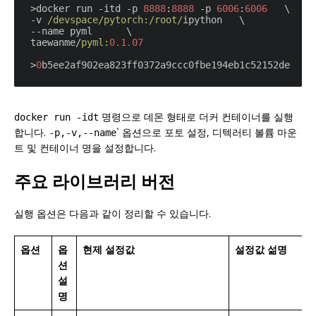
>docker run -itd -p 
8888
:
8888
 -p 
6006
:
6006
   \

-v 
/devspace/
pytorch:
/root/
ipython   \

--name pyml      \

taewanme/
pyml:
0.1
.07
>
0
명령으로 데몬 형태로 더커 컨테이너를 실행
docker run -idt
합니다.
` 옵션으로 포토 설정, 디텍러티 볼륨 마운
-p
,
-v
,
--name
트 및 컨테이너 명을 설정합니다.
주요 라이브러리 버전
실행 옵션은 다음과 같이 정리할 수 있습니다.
옵션
옵
현제 설정값
설정값 섦명
션
설
명