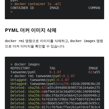
> docker container ls -all
PYML 더커 이미지 삭제
명령으로 이미지를 삭제하고,
명령
docker rmi
docker images
으로 더커 이미지을 확인할 수 있습니다.
> docker images

REPOSITORY          TAG                 IMAGE ID   
taewanme/pyml       
0.1
.07
823
a55c894
> docker rmi taewanme/
pyml:
0.1
.07
Untagged:
 taewanme/
pyml:
0.1
.07
Untagged:
 taewanme/pyml
@sha
256:
Deleted:
sha256:
823
Deleted:
sha256:
6
Deleted:
sha256:
80
Deleted:
sha256:
Deleted:
sha256:
66
Deleted:
sha256: