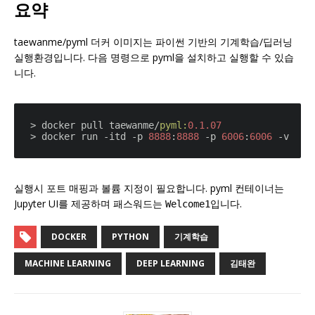
요약
taewanme/pyml 더커 이미지는 파이썬 기반의 기계학습/딥러닝
실행환경입니다. 다음 명령으로 pyml을 설치하고 실행할 수 있습
니다.
> docker pull taewanme/
pyml:
0.1
.07
> docker run -itd -p 
8888
:
8888
 -p 
6006
:
6006
 -v 
/de
실행시 포트 매핑과 볼륨 지정이 필요합니다. pyml 컨테이너는
Jupyter UI를 제공하며 패스워드는
입니다.
Welcome1
DOCKER
PYTHON
기계학습
MACHINE LEARNING
DEEP LEARNING
김태완