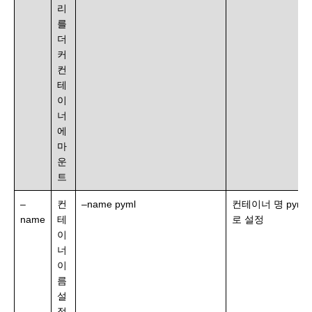
리
를
더
커
컨
테
이
너
에
마
운
트
–
컨
–name pyml
컨테이너 명 pyml
name
테
로 설정
이
너
이
름
설
정