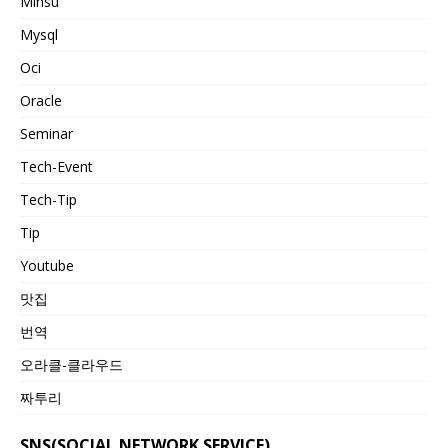
Minsu
Mysql
Oci
Oracle
Seminar
Tech-Event
Tech-Tip
Tip
Youtube
맛집
번역
오라클-클라우드
짜투리
SNS(SOCIAL NETWORK SERVICE)