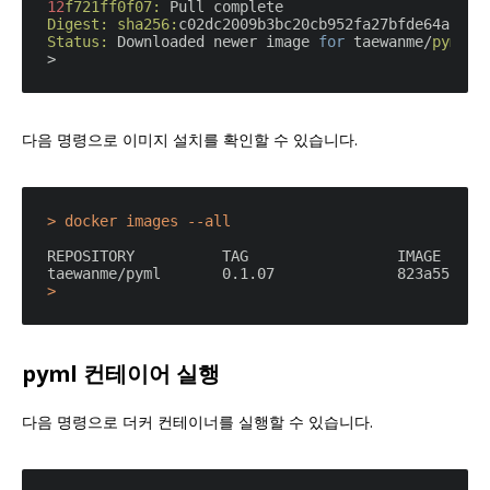
12
f721ff0f07:
Digest:
sha256:
Status:
 Downloaded newer image 
for
 taewanme/
pyml:
0
다음 명령으로 이미지 설치를 확인할 수 있습니다.
> docker images --all
REPOSITORY          TAG                 IMAGE ID   
pyml 컨테이어 실행
다음 명령으로 더커 컨테이너를 실행할 수 있습니다.