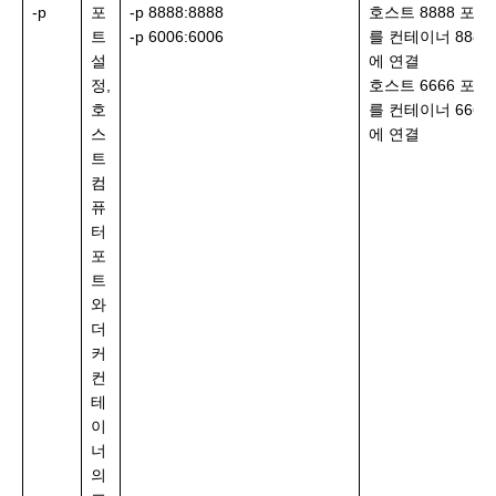
-p
포
-p 8888:8888
호스트 8888 포트
트
-p 6006:6006
를 컨테이너 8888
설
에 연결
정,
호스트 6666 포트
호
를 컨테이너 6666
스
에 연결
트
컴
퓨
터
포
트
와
더
커
컨
테
이
너
의