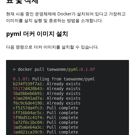
현재 사용 중인 운영체제에 Docker가 설치되어 있다고 가정하고
이미지를 설치 실행 및 종료하는 방법을 소개합니다.
pyml 더커 이미지 설치
다음 명령으로 더커 이미지를 설치할 수 있습니다.
> docker pull taewanme/
pyml:
0.1
.07
0.1
.07
b234f539f7a1:
55172
d420b43:
5
ba5bbeb6b91:
43
ae2841ad7a:
f6c9c6de4190:
cf5157da4fc3:
6
ff16b04ac5c:
5
f9bd51c41f4:
5
a72f6c1bc04:
3
ad5a6e64a3c:
3
add21ca39c9: